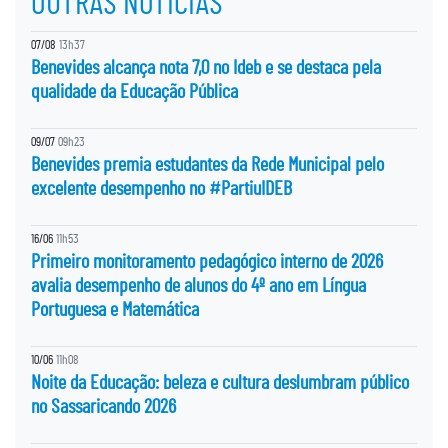
OUTRAS NOTÍCIAS
07/08
13h37
Benevides alcança nota 7,0 no Ideb e se destaca pela
qualidade da Educação Pública
09/07
09h23
Benevides premia estudantes da Rede Municipal pelo
excelente desempenho no #PartiuIDEB
16/06
11h53
Primeiro monitoramento pedagógico interno de 2026
avalia desempenho de alunos do 4º ano em Língua
Portuguesa e Matemática
10/06
11h08
Noite da Educação: beleza e cultura deslumbram público
no Sassaricando 2026