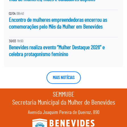
02/04
06h40
Encontro de mulheres empreendedoras encerrou as
comemorações pelo Mês da Mulher em Benevides
30/03
11h50
Benevides realiza evento “Mulher Destaque 2026” e
celebra protagonismo feminino
MAIS NOTÍCIAS
SEMMUBE
Secretaria Municipal da Mulher de Benevides
Avenida Joaquim Pereira de Queiroz, 890